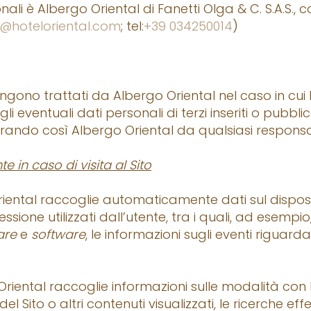
ali è Albergo Oriental di Fanetti Olga & C. S.A.S., c
@hoteloriental.com
; tel:
+39 034250014
)
gono trattati da Albergo Oriental nel caso in cui l’ute
 eventuali dati personali di terzi inseriti o pubblica
berando così Albergo Oriental da qualsiasi responsabi
 in caso di visita al Sito
iental raccoglie automaticamente dati sul disposi
sione utilizzati dall’utente, tra i quali, ad esempio, l
are
e
software
, le informazioni sugli eventi riguardanti 
riental raccoglie informazioni sulle modalità con le q
Sito o altri contenuti visualizzati, le ricerche effe