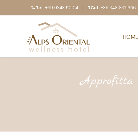
Tel.
+39 0343 50014
Cel.
+39 348 8371556
HOME
Approfitta 