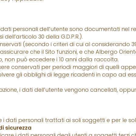
 dati personali dell’utente sono documentati nel re
dell’articolo 30 della G.D.P.R.).
ervati (secondo i criteri di cui al considerando 39 e
sicurare che il Sito funzioni, e che Albergo Oriental 
aso, non può eccedere i 10 anni dalla raccolta.
sere conservati per periodi maggiori di quelli appe
ere gli obblighi di legge ricadenti in capo ad essi
rvazione, i dati dell’utente vengono cancellati, op
ti personali trattati ai soli soggetti e per le sole 
 di sicurezza
re i dati personali degli utenti a soggetti terzi ch