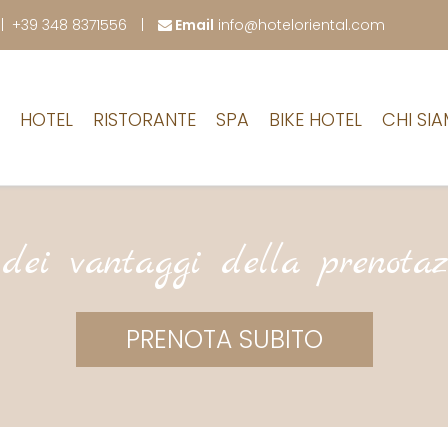
|
+39 348 8371556
Email
info@hoteloriental.com
HOTEL
RISTORANTE
SPA
BIKE HOTEL
CHI SI
dei vantaggi della prenotaz
PRENOTA SUBITO