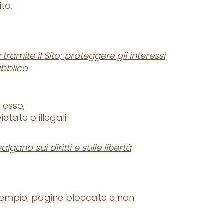
ito.
tramite il Sito; proteggere gli interessi
ubblico
e esso;
etate o illegali.
lgano sui diritti e sulle libertà
d esempio, pagine bloccate o non