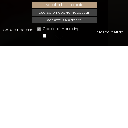
Accetta tutti i cookie
Usa solo i cookie necessari
Accetta selezionati
Cookie di Marketing
Cookie necessari
Mostra dettagli
Per la tua vacanza in Valle
Spluga...
ALPS ORIENTAL WELLNESS
HOTEL
Situato nel cuore della Valle Spluga, a
Campodolcino, (1070 m s.l.m.) a 5 minuti dalla
funicolare Ski Express e circondato da generose